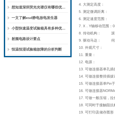
4.
大测定高度：
15
想知道深圳荧光光谱仪有哪些优势那你可找对地方了
5.
测定微调距离：
一文了解esd静电放电发生器
6.
测定速度范围：
1-
7. X
．
Y
轴移动范围：
0
小型快速温变试验箱具有多种优势使之成为研究人员的好帮手
8.
传动机构： 滚
射频电路设计要点
9.
驱动马达： 伺
10.
外观尺寸：
400
恒温恒湿试验箱故障的分析判断
11.
重
量：
75
12.
电
源：
22
13.
可做连接器单孔插
14.
可做连接整排插拔
15.
可做连接器单
Pin
16.
可做连接器
NORMA
17.
可做一般压缩，拉
18.
可同时于接触阻抗
19.
可打印及储存图形