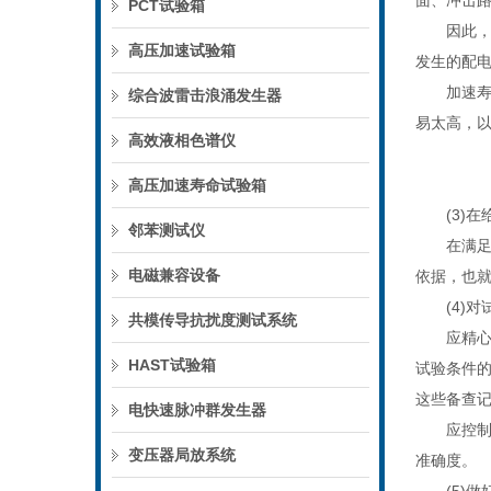
面、冲击
PCT试验箱
因此，加
高压加速试验箱
发生的配
加速寿命
综合波雷击浪涌发生器
易太高，
高效液相色谱仪
高压加速寿命试验箱
(3)在
邻苯测试仪
在满足实
电磁兼容设备
依据，也
(4)对
共模传导抗扰度测试系统
应精心管
HAST试验箱
试验条件
这些备查记
电快速脉冲群发生器
应控制好
变压器局放系统
准确度。