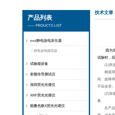
技术文章
产品列表
深圳市楚英豪科技有限公司
—— PROUCTS LIST
esd静电放电发生器
因为
静电放电模拟器
试验时，
试验箱设备
(1)所
根据系统
射频传导测试仪
间、故障率
深圳荧光光谱仪
不应改变
(2)加
XRF荧光光谱仪
量。
能量色散X荧光光谱仪
在产品的