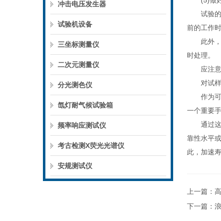
(5)做
冲击电压发生器
试验的数
试验机设备
前的工作
此外，还
三坐标测量仪
时处理。
二次元测量仪
应注意试
对试样的
分光测色仪
作为可靠
氙灯耐气候试验箱
一个重要
通过这种
频率响应测试仪
靠性水平或
考古检测X荧光光谱仪
此，加速
安规测试仪
上一篇：
下一篇：