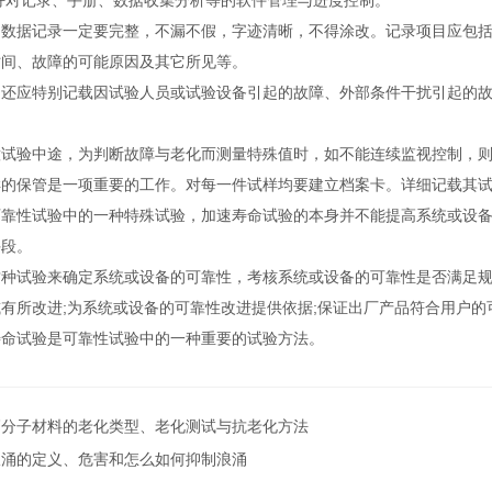
好对记录、手册、数据收集分析等的软件管理与进度控制。
据记录一定要完整，不漏不假，字迹清晰，不得涂改。记录项目应包括
时间、故障的可能原因及其它所见等。
应特别记载因试验人员或试验设备引起的故障、外部条件干扰引起的故
验中途，为判断故障与老化而测量特殊值时，如不能连续监视控制，则
保管是一项重要的工作。对每一件试样均要建立档案卡。详细记载其试
性试验中的一种特殊试验，加速寿命试验的本身并不能提高系统或设备
手段。
试验来确定系统或设备的可靠性，考核系统或设备的可靠性是否满足规定
有所改进;为系统或设备的可靠性改进提供依据;保证出厂产品符合用户的
寿命试验是可靠性试验中的一种重要的试验方法。
高分子材料的老化类型、老化测试与抗老化方法
浪涌的定义、危害和怎么如何抑制浪涌