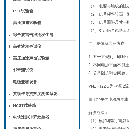
（1）电源与地线的阻
PCT试验箱
（2）信号频率较高，
（3）信号回路尺寸与
高压加速试验箱
（4）引起信号线路反
综合波雷击浪涌发生器
二、总体概念及考虑
高效液相色谱仪
1. 五一五规则，即时
高压加速寿命试验箱
2. 不同电源平面不能
邻苯测试仪
3. 公共阻抗耦合问题
电磁兼容设备
VN1＝I2ZG为电源
共模传导抗扰度测试系统
由于地平面电流可能由
HAST试验箱
解决办法：
电快速脉冲群发生器
（1）模拟与数字电路
（2）电源线与回线越