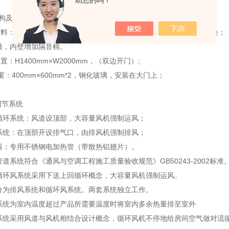
助您的吗？
构及用料说明：Chamber
体材料：双面彩钢+75mm岩棉隔热层，固定支撑铝材横梁，铝型材板包边；
级，内壁增加隔音棉。
设置：H1400mm×W2000mm，（双边开门）;
察 窗：400mm×600mm*2，钢化玻璃，安装在大门上；
调节系统
风循环系统：风道设顶部，大容量风机强制运风；
风系统：在顶部开设排气口，由排风机强制排风；
热器：专用不锈钢电加热管（带散热铝翅片）。
力管道系统符合《通风与空调工程施工质量验收规范》GB50243-2002标准
热风循环风系统采用下送上回循环概念，大容量风机强制运风。
风力分为排风系统和循环风系统。两套系统独立工作。
排风系统为室内温度超过产品所需要温度时将室内多余热量排至室外
排风系统采用风道与风机相结合设计概念，循环风机不停地给房间空气做对