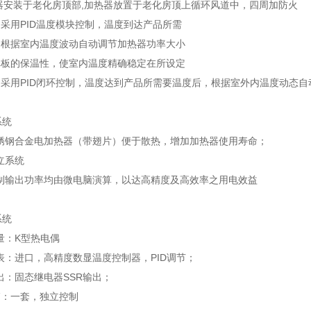
加热器安装于老化房顶部,加热器放置于老化房顶上循环风道中，四周加防火
采用PID温度模块控制，温度到达产品所需
，根据室内温度波动自动调节加热器功率大小
库板的保温性，使室内温度精确稳定在所设定
采用PID闭环控制，温度达到产品所需要温度后，根据室外内温度动态
系统
不锈钢合金电加热器（带翅片）便于散热，增加加热器使用寿命；
独立系统
控制输出功率均由微电脑演算，以达高精度及高效率之用电效益
系统
测量：K型热电偶
仪表：进口，高精度数显温度控制器，PID调节；
输出：固态继电器SSR输出；
 箱：一套，独立控制