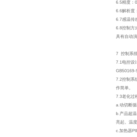
6.5精度：
6.6解析度：
6.7感温
6.8控制
具有自动
7 控制系
7.1电控
GB5016
7.2控制
作简单。
7.3老化
a.动切断
b.产品超
亮起。温
c.加热器