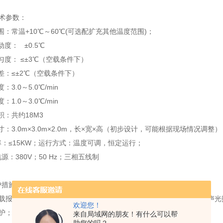
技术参数：
围：常温+10℃～60℃(可选配扩充其他温度范围)；
度： ±0.5℃
匀度： ≤±3℃（空载条件下）
差：≤±2℃（空载条件下）
3.0～5.0℃/min
1.0～3.0℃/min
积：共约18M3
寸：3.0m×3.0m×2.0m，长×宽×高（初步设计，可能根据现场情况调整）
功率：≤15KW；运行方式：温度可调，恒定运行；
源：380V；50 Hz；三相五线制
全保护措施：Safety Device
温过载报警系统一套，增加老化房工作指示三色灯，并在控制箱面板装有声
欢迎您！
2 漏电保护；加热器短路保护；
来自局域网的朋友！有什么可以帮