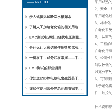
采用成熟
—— ARTICLE
2、安全、
采用老化
步入式恒温试验室水槽漏水
3、标准化
了解人工加速老化箱的相关用途原理知识
在老化系
则，从而
EMC测试电源端口骚扰电压测量的方法
4、工程的
是什么让大家选择使用盐雾试验箱的
在老化房
一机在手，成分尽在掌握——手持式荧光光谱仪的高效检测应用
5、经济性
能以较低
EMC测试的那些项目
以充分节
你知道ESD静电放电发生器是干什么的么？看看本篇
6、可管理
由于老化
该如何使用紫外光老化箱看完本篇你就知道了
性，如控
技术说明