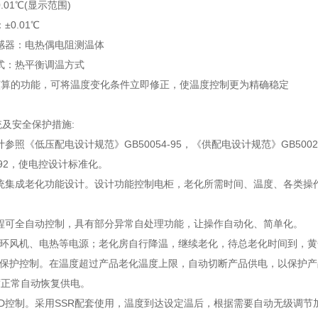
0.01℃(显示范围)
±0.01℃
传感器：电热偶电阻测温体
方式：热平衡调温方式
演算的功能，可将温度变化条件立即修正，使温度控制更为精确稳定
统及安全保护措施:
设计参照《低压配电设计规范》GB50054-95，《供配电设计规范》GB50
9-92，使电控设计标准化。
系统集成老化功能设计。设计功能控制电柜，老化所需时间、温度、各类
过程可全自动控制，具有部分异常自处理功能，让操作自动化、简单化。
循环风机、电热等电源；老化房自行降温，继续老化，待总老化时间到，
温保护控制。在温度超过产品老化温度上限，自动切断产品供电，以保护
度正常自动恢复供电。
PID控制。采用SSR配套使用，温度到达设定温后，根据需要自动无级调