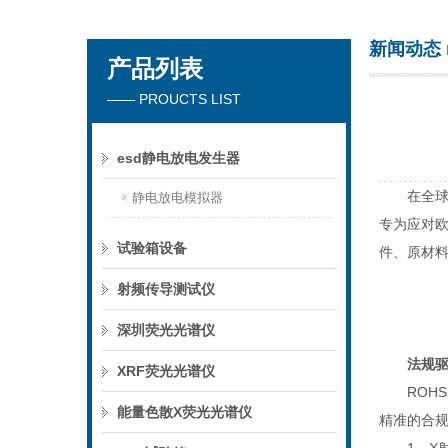
新闻动态
产品列表
深圳市楚英豪科技有限公司
—— PROUCTS LIST
esd静电放电发生器
在全球电
静电放电模拟器
专为应对欧
试验箱设备
件、原材
射频传导测试仪
深圳荧光光谱仪
法规
XRF荧光光谱仪
ROHS2
能量色散X荧光光谱仪
精准的合