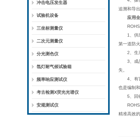
4、操作
冲击电压发生器
追溯和导出
试验机设备
应用
ROHS2
三坐标测量仪
1、供应
二次元测量仪
第一道防
2、生产过
分光测色仪
3、成品最
氙灯耐气候试验箱
失。
4、有害物
频率响应测试仪
也是编制
考古检测X荧光光谱仪
5、回收
安规测试仪
ROHS
精准高效