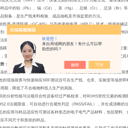
荧光光谱（XRF）技术：快速无损的初筛主力​作为最主流、最快速的现场
样品中的铅（Pb）、镉（Cd）、汞（Hg）、总铬（Cr）、总溴（Br
样品制备，是生产线来料检验、成品抽检及市场监督的方法。
谱-质谱联用（GC-MS）与高效液相色谱（HPLC）技术：精准的确证
（DEHP,BBP,DBP,DIBP）​以及多溴联苯（PBBs）和多溴二苯醚（P
欢迎您！
法规要求的ppm级检出限。
来自局域网的朋友！有什么可以帮
合等离子体发射光谱/质谱（ICP-OES/MS）技术：高精度的元素定量
助您的吗？
，需使用ICP-OES或ICP-MS对样品消解液进行高精度的定量分析，尤
优势：为高效合规管理提供全面支持
供应链与严格的法规要求，ROHS2.0测试仪为企业提供了从快速筛
现场筛查与快速响应​XRF测试仪可在生产线、仓库、实验室等场所即
测周期，降低了不合格物料投入生产的风险。
分析性能与法规符合性​设备经过严格校准，对ROHS管控元素的检测
HS2.0法规限值，可自动进行合规性判定（PASS/FAIL），并生成清晰的
的应用与样品适应性​可测试各种形态的电子电气产品材料，包括塑料、
适应不同尺寸和形状的样品。