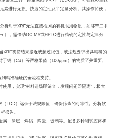
筛查工具，能量色散型XRF（ED-XRF）可在数秒至数
）等元素进行无损、快速的定性及半定量分析。其操作简便，
分析​对于XRF无法直接检测的有机限用物质，如邻苯二甲
BDEs），需借助GC-MS或HPLC进行精确的定性与定量分
​当XRF初筛结果接近或超过限值，或法规要求出具精确的
其对于镉（Cd）等严格限值（100ppm）的物质至关重要。
查到精准确证的全流程支持。
时使用，实现“材料进场即筛查，发现问题即隔离”，极大
限（LOD）远低于法规限值，确保筛查的可靠性。分析软
分析报告。
金属、涂层、焊锡、陶瓷、玻璃等。配备多种测试腔体和