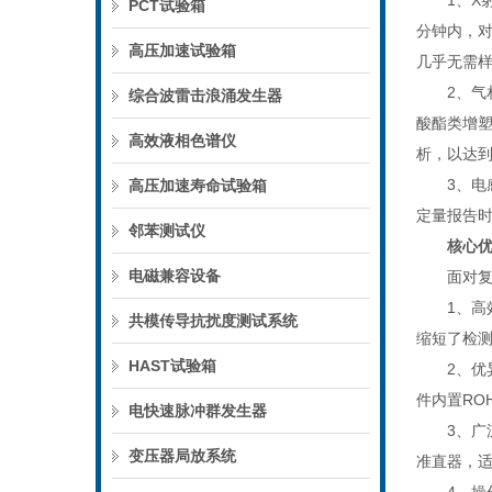
1、X射线
PCT试验箱
分钟内，对
高压加速试验箱
几乎无需
2、气相色
综合波雷击浪涌发生器
酸酯类增塑剂
高效液相色谱仪
析，以达到
3、电感耦
高压加速寿命试验箱
定量报告时
邻苯测试仪
核心
电磁兼容设备
面对复杂的
1、高效的
共模传导抗扰度测试系统
缩短了检
HAST试验箱
2、优异的
件内置RO
电快速脉冲群发生器
3、广泛
变压器局放系统
准直器，