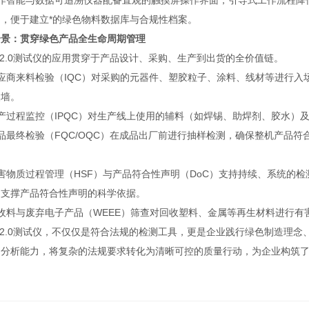
智能与数据可追溯​仪器配备直观的触摸屏操作界面，引导式工作流程降
，便于建立*的绿色物料数据库与合规性档案。
全景：贯穿绿色产品全生命周期管理
.0测试仪的应用贯穿于产品设计、采购、生产到出货的全价值链。
商来料检验（IQC）​对采购的元器件、塑胶粒子、涂料、线材等进行入
火墙。
程监控（IPQC）​对生产线上使用的辅料（如焊锡、助焊剂、胶水）
终检验（FQC/OQC）​在成品出厂前进行抽样检测，确保整机产品符
质过程管理（HSF）与产品符合性声明（DoC）支持​持续、系统的
和支撑产品符合性声明的科学依据。
料与废弃电子产品（WEEE）筛查​对回收塑料、金属等再生材料进行有
2.0测试仪，不仅仅是符合法规的检测工具，更是企业践行绿色制造理念
的分析能力，将复杂的法规要求转化为清晰可控的质量行动，为企业构筑