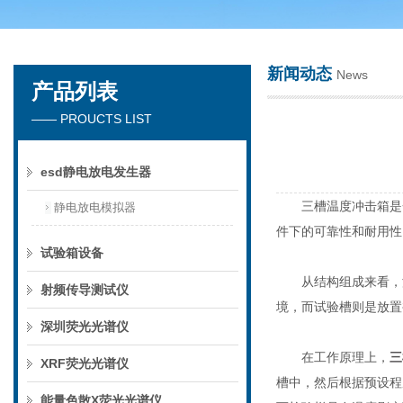
新闻动态
News
产品列表
深圳市楚英豪科技有限公司
—— PROUCTS LIST
esd静电放电发生器
三槽温度冲击箱是一
静电放电模拟器
件下的可靠性和耐用性
试验箱设备
从结构组成来看，温
射频传导测试仪
境，而试验槽则是放置
深圳荧光光谱仪
在工作原理上，
三
XRF荧光光谱仪
槽中，然后根据预设程
能量色散X荧光光谱仪