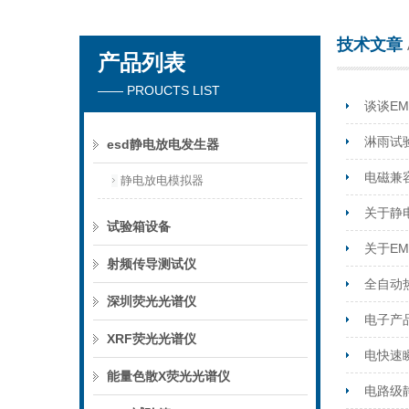
技术文章
产品列表
深圳市楚英豪科技有限公司
—— PROUCTS LIST
谈谈E
淋雨试
esd静电放电发生器
电磁兼
静电放电模拟器
关于静
试验箱设备
关于E
射频传导测试仪
全自动
深圳荧光光谱仪
电子产
XRF荧光光谱仪
电快速瞬
能量色散X荧光光谱仪
电路级