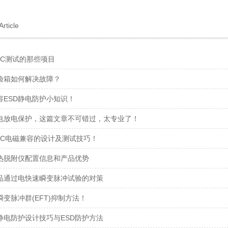
Article
MC测试的那些项目
验箱如何解决故障？
容ESD静电防护小知识！
电放电保护，这篇文章不可错过，太专业了！
MC电磁兼容的设计及测试技巧！
热脱附仪配置信息和产品优势
品通过电快速瞬变脉冲试验的对策
变脉冲群(EFT)抑制方法！
静电防护设计技巧与ESD防护方法