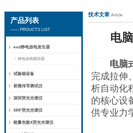
技术文章
Article
产品列表
深圳市楚英豪科技有限公司
—— PROUCTS LIST
电脑
esd静电放电发生器
静电放电模拟器
电脑
完成拉伸
试验箱设备
析自动化
射频传导测试仪
的核心设
深圳荧光光谱仪
供专业力
XRF荧光光谱仪
能量色散X荧光光谱仪