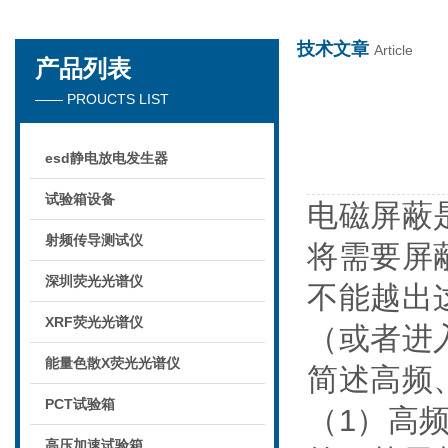
技术文章
Article
产品列表
深圳市楚英豪科技有限公司
—— PROUCTS LIST
esd静电放电发生器
试验箱设备
电磁屏蔽
射频传导测试仪
将需要屏
深圳荧光光谱仪
不能越出
XRF荧光光谱仪
（或者进
能量色散X荧光光谱仪
简述高频
PCT试验箱
（
1）高
高压加速试验箱