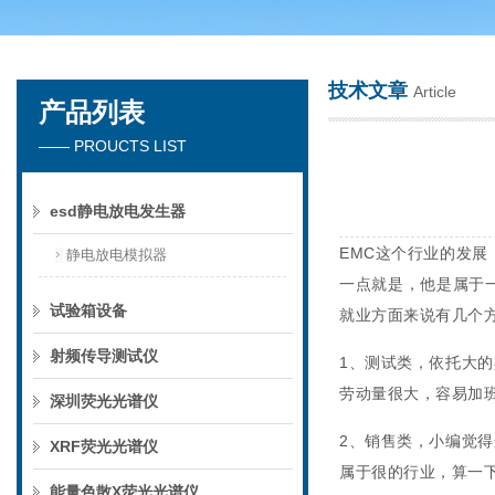
技术文章
Article
产品列表
深圳市楚英豪科技有限公司
—— PROUCTS LIST
esd静电放电发生器
EMC这个行业的发
静电放电模拟器
一点就是，他是属于
试验箱设备
就业方面来说有几个
射频传导测试仪
1、测试类，依托大
劳动量很大，容易加
深圳荧光光谱仪
2、销售类，小编觉
XRF荧光光谱仪
属于很的行业，算一
能量色散X荧光光谱仪