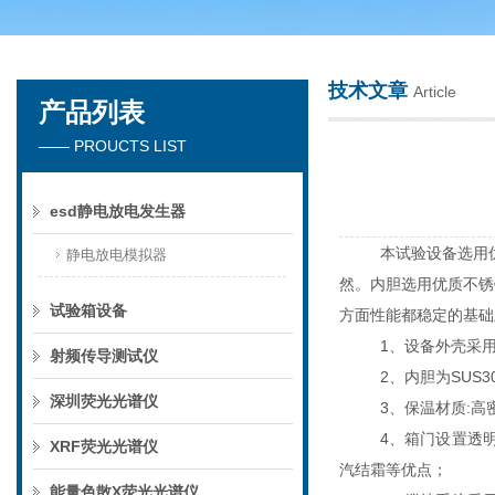
技术文章
Article
产品列表
深圳市楚英豪科技有限公司
—— PROUCTS LIST
esd静电放电发生器
本试验设备选用
静电放电模拟器
然。内胆选用优质不锈
试验箱设备
方面性能都稳定的基础
1、设备外壳采
射频传导测试仪
2、内胆为SUS
深圳荧光光谱仪
3、保温材质:
4、箱门设置透
XRF荧光光谱仪
汽结霜等优点；
能量色散X荧光光谱仪