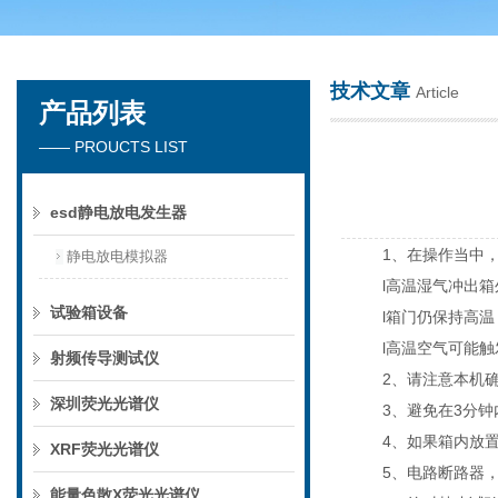
技术文章
Article
产品列表
深圳市楚英豪科技有限公司
—— PROUCTS LIST
esd静电放电发生器
1、在操作当中
静电放电模拟器
l高温湿气冲出
试验箱设备
l箱门仍保持高
l高温空气可能
射频传导测试仪
2、请注意本机
深圳荧光光谱仪
3、避免在3分
4、如果箱内放
XRF荧光光谱仪
5、电路断路器
能量色散X荧光光谱仪