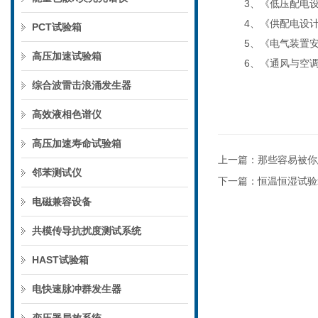
3、
《低压配电
4、
《供配电设
PCT试验箱
5、
《电气装置
高压加速试验箱
6、
《通风与空
综合波雷击浪涌发生器
高效液相色谱仪
高压加速寿命试验箱
上一篇：
那些容易被你
邻苯测试仪
下一篇：
恒温恒湿试验
电磁兼容设备
共模传导抗扰度测试系统
HAST试验箱
电快速脉冲群发生器