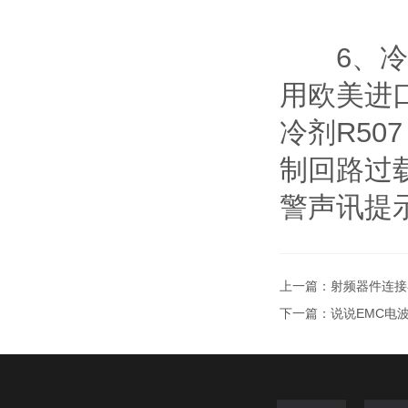
6、冷冻
用欧美进
冷剂R50
制回路过
警声讯提
上一篇：
射频器件连接
下一篇：
说说EMC电