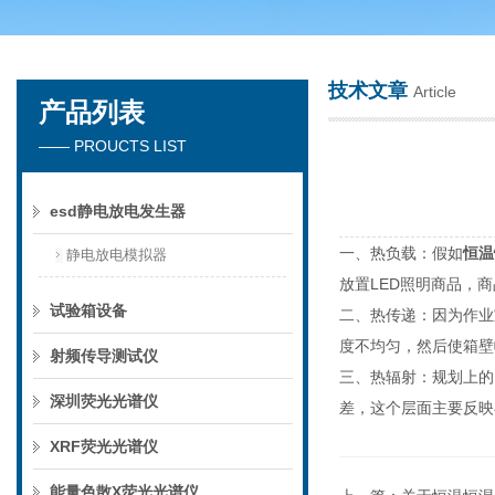
技术文章
Article
产品列表
深圳市楚英豪科技有限公司
—— PROUCTS LIST
esd静电放电发生器
一、热负载：假如
恒温
静电放电模拟器
放置LED照明商品，
试验箱设备
二、热传递：因为作业
度不均匀，然后使箱壁
射频传导测试仪
三、热辐射：规划上的
深圳荧光光谱仪
差，这个层面主要反映
XRF荧光光谱仪
能量色散X荧光光谱仪