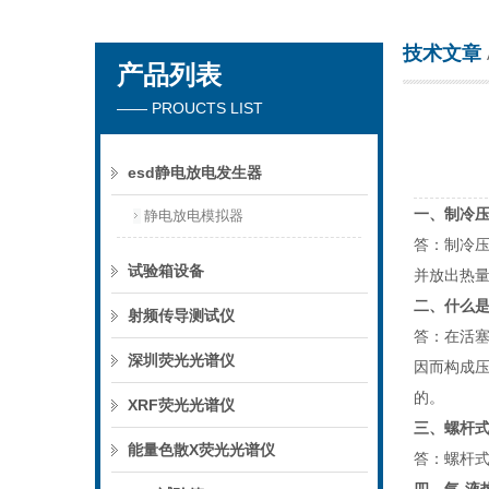
技术文章
产品列表
深圳市楚英豪科技有限公司
—— PROUCTS LIST
esd静电放电发生器
一、制冷
静电放电模拟器
答：制冷
试验箱设备
并放出热
二、什么
射频传导测试仪
答：在活
深圳荧光光谱仪
因而构成
的。
XRF荧光光谱仪
三、螺杆
能量色散X荧光光谱仪
答：螺杆