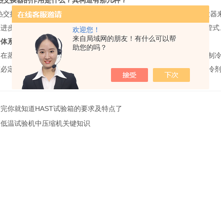
热交换器的作用是什么？其构造有那几种？
液热交换器又称回热器，其效果是使节省前的制冷剂液体过冷，使从蒸发器
进步体系的制冷量。气-液热交换器构造一般选用壳-盘管式，还有绕管
欢迎您！
来自局域网的朋友！有什么可以帮
冷体系中节省阀的功用是什么？安装在什么部位？
助您的吗？
阀在蒸气紧缩式制冷体系的根本设备之一。节省阀的功用是降压和调理制
有必定的过热度。节省阀安装在冷凝器和蒸发器之间且接近蒸发器的制冷
看完你就知道HAST试验箱的要求及特点了
高低温试验机中压缩机关键知识