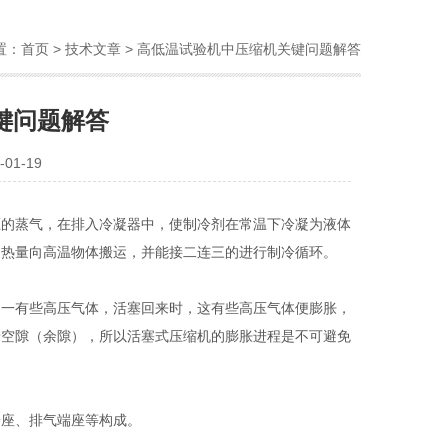
置：
首页
>
技术文章
> 高低温试验机中压缩机关键问题解答
键问题解答
01-19
压的蒸气，在排入冷凝器中，使制冷剂在常温下冷凝为液体
的热量向高温物体搬运，并能接二连三的进行制冷循环。
留一有些高压气体，活塞回来时，这有些高压气体便膨胀，
着空隙（余隙），所以活塞式压缩机的膨胀进程是不可避免
端座、排气端座等构成。