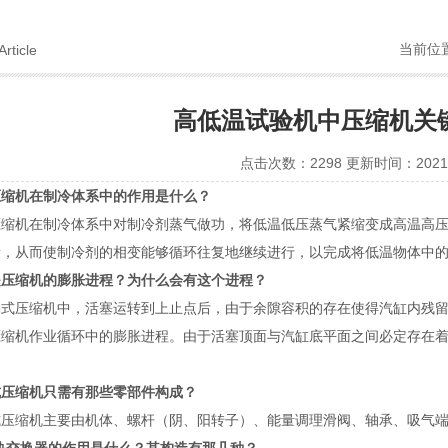
当前位
Article
高低温试验机中压缩机关
点击次数：2298 更新时间：2021-
压缩机在制冷体系中的作用是什么？
压缩机在制冷体系中对制冷剂蒸气做功，将低温低压蒸气紧缩变成高温高
量，从而使制冷剂的相变能够循环往复地继续进行，以完成将低温物体中
是压缩机的膨胀进程？为什么会有这个进程？
塞式压缩机中，活塞运转到上止点后，由于余隙容积的存在使得汽缸内残
压缩机作业循环中的膨胀进程。由于活塞顶面与汽缸底平面之间必定存在
式压缩机只需有那些零部件构成？
式压缩机主要由机体、螺杆（阴、阳转子）、能量调理滑阀、轴承、吸气