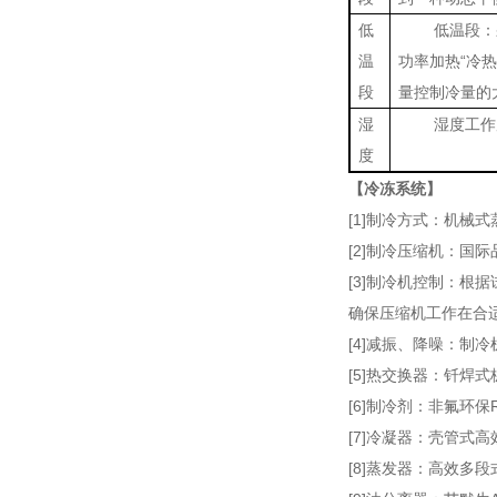
低
低温段：
温
功率加热“冷
段
量控制冷量的
湿
湿度工作
度
【冷冻系统】
[1]制冷方式：机械
[2]制冷压缩机：国
[3]制冷机控制：根
确保压缩机工作在合
[4]减振、降噪：制
[5]热交换器：钎焊式
[6]制冷剂：非氟环保R
[7]冷凝器：壳管式
[8]蒸发器：高效多