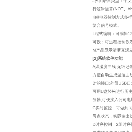
J界面语言类型：中文
行逻辑运算(NOT、A
K继电器控制方式多样
复合信号模式。
L程式编辑：可编辑1
可设；可远程控制仪
M产品显示清晰直观
[2]系统软件功能
A温湿度曲线:无纸记
方便自动生成温湿曲线
B*的接口:外留US
可用U盘轻松进行历史
务器,可便接入公司电
C实时监控：可做到同
号点状态，实际输出
D时序控制：2组时序