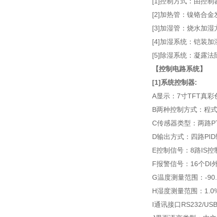
[1]控制方式：由控
[2]加热管：镍铬合
[3]加湿管：烧水加
[4]加湿系统：铠装
[5]除湿系统：凝露法
【控制电路系统】
[1]系统控制器:
A显示：7寸TFT真彩
B两种控制方式：程式
C传感器类型：两路PT
D输出方式：四路PID输
E控制信号：8路IS控
F报警信号：16个D
G温度测量范围：-90.00
H湿度测量范围：1.0%
I通讯接口RS232/U