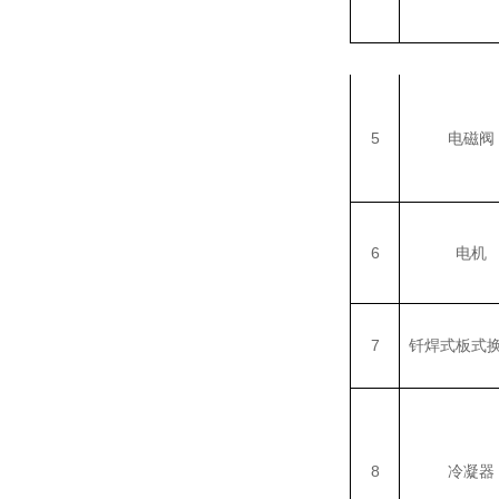
5
电磁阀
6
电机
7
钎焊式板式
8
冷凝器