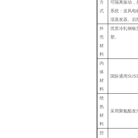
方
可隔离振动，
式
系统：送风电
湿蒸发器。后
外
优质冷轧钢板
壳
塑。
材
料
内
体
国际通用SUS
材
料
绝
热
采用聚氨酯发
材
料
控