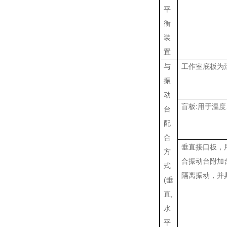
平
衡
装
置
与
工作室底板为
振
动
盲板:用于温
台
配
合
垂直接口板，
方
合振动台附加
式
隔离振动，并
(垂
直,
水
平