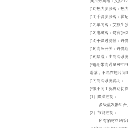
[9]油分离器：艾默生
[10]热力膨胀阀：热
[11]手调膨胀阀：霍
[12]单向阀：艾默生(
[13]电磁阀：鹭宫(日
[14]干燥过滤器：丹佛
[15]高压开关：丹佛斯
[16]除湿：由制冷
(*选用带高通量EP
滑落，不易在翅片间隙
[17]制冷系统说明：
(*依不同工况自动切
(1）降温控制：
多级蒸发器组合
(2）节能控制：
所有的材料均采