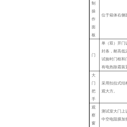
制
操
位于箱体右侧
作
面
板
单（双）开门
封条，耐高低
门
试验时门框和
有电热除霜装
大
门
采用扣拉式结
把
观大方。
手
观
测试室大门上设
察
中空电阻膜加
窗