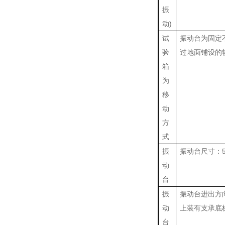
振
动)
试
振动台为固定
验
过地面铺设的
箱
为
移
动
方
式
振
振动台尺寸：50
动
台
振
振动台进出方
动
上装有支承底
台