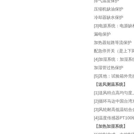
排气温度保护
压缩机缺油保护
冷却器缺水保护
[3]电源系统：电源
漏电保护
加热器短路等流保护
配急停开关（是上下
[4]加湿系统：加湿
加湿管过热保护
[5]其他：试验箱外
【送风测温系统】
[1]送风特点高均匀
[2]循环马达中国台
[3]风轮耐高低温铝
[4]温度传感器PT1
【加热加湿系统】