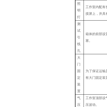
照
工作室内配有
明
摸屏上，并具
灯
测
试
箱体的前部设置
引
塞。
线
孔
大
门
固
为了保证运输
定
有大门固定装
装
置
气
工作室顶部设
压
压波动。