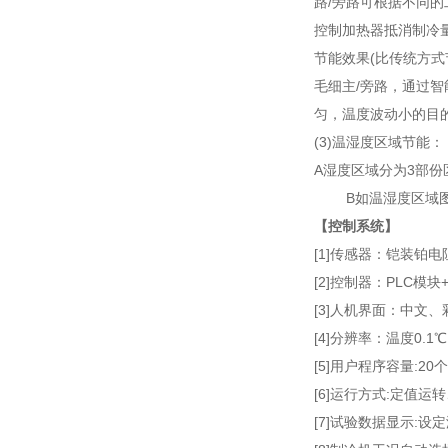
路/旁路可根据不同
控制加热器抵消制冷
节能效果(比传统方式
毛细主/旁路，通过
匀，温度波动小的目
(3)温湿度区域节能：
A湿度区域分为3部份
B如温湿度区域
【控制系统】
[1]传感器：铠装铂
[2]控制器：PLC模
[3]人机界面：中文
[4]分辨率：温度0.1
[5]用户程序容量:2
[6]运行方式:定值运
[7]试验数据显示: