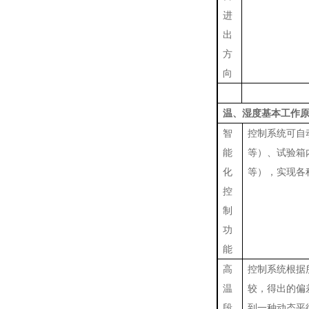
进
出
方
向
温、湿度基本工作
智
控制系统可自
能
等）、试验箱
化
等），实现各
控
制
功
能
高
控制系统根据
温
较，得出的偏
段
到一种动态平