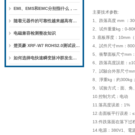
EMI、EMS和EMC分别指什么，有何区别？
主要技术参数:
1、跌落高度 mm ：30
随着元器件的可靠性越来越高有些传统的试验方法已经不能适应
2、试件重量kg：0-80K
电磁兼容检测整改知识
3. 底板厚度：10mm
楚英豪 XRF-W7 ROHS2.0测试设备深度推荐
4、試件尺寸mm：800 x 
5、衝擊面板尺寸mm：17
如何选择电快速瞬变脉冲群发生器？
6、跌落高度誤差：±1
7、試驗台外形尺寸mm：約1
8、淨重kg：約300kg
9、试验方式：面、角
10.控制方式：电动
11.落高度误差：1%
12.击面板平行误差：≤
13.件跌落面在落下过
14.电源：380V1、電