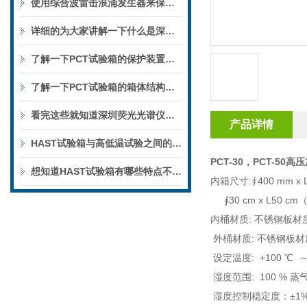
使用综合波雷击浪涌发生器来保证设备的正常运行和长期稳定性
详细的为大家讲解一下什么是深圳荧光光谱仪
了解一下PCT试验箱的保护装置及技术优势
了解一下PCT试验箱的箱体结构及特点
看完这些就知道深圳荧光光谱仪能在哪些领域得到应用了
产品详情
HAST试验箱与高低温试验之间的区别看完你就懂了
PCT-30，PCT-5
想知道HAST试验箱有哪些特点不如来看看这些
内箱尺寸
:
∮
400 mm x 
∮
30 cm x L50 cm
内桶材质
:
不锈钢板材
外桶材质
:
不锈钢板材
设定温度
: +100
℃
湿度范围
: 100 %
蒸
湿度控制稳定度：±
1