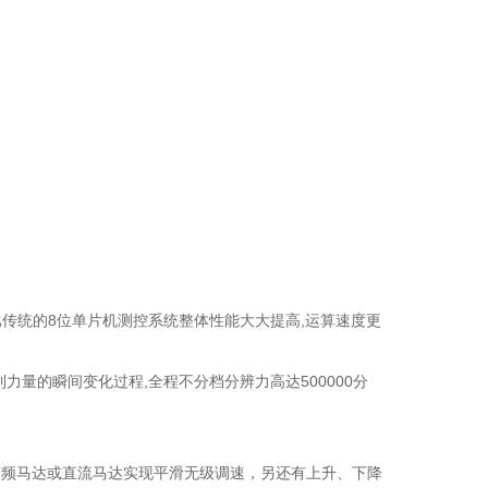
相比传统的8位单片机测控系统整体性能大大提高,运算速度更
到力量的瞬间变化过程,全程不分档分辨力高达500000分
变频马达或直流马达实现平滑无级调速，另还有上升、下降