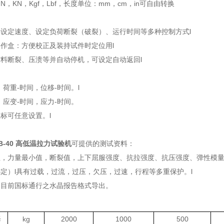
N，KN，Kgf，Lbf，长度单位：mm，cm，in可自由转换
：
件设定速度、设定负荷断裂（破裂）、运行时间等多种控制方式
l
操作盒：方便校正及装持试件时定位用
l
材料断裂、压溃等并自动停机，可设定自动返回
l
：
，荷重-时间，位移-时间。
l
，应变-时间，应力-时间。
坐标可任意设置。
l
00B-40 高低温拉力试验机
可提供的测试资料：
值，力量最小值，断裂值，上下屈服强度、抗拉强度、抗压强度、弹性模
选定）
l
具有过载，过流，过压，欠压，过速，行程等多重保护。
l
由目前国标通行之水晶报告格式导出。
：
择
kg
2000
1000
500