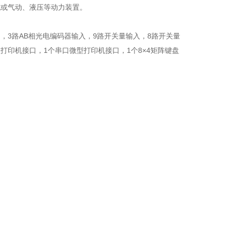
机或气动、液压等动力装置。
出，3路AB相光电编码器输入，9路开关量输入，8路开关量
口微型打印机接口，1个串口微型打印机接口，1个8×4矩阵键盘