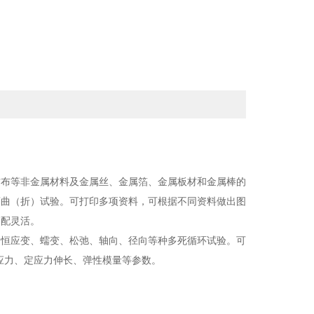
纺布等非金属材料及金属丝、金属箔、金属板材和金属棒的
弯曲（折）试验。可打印多项资料，可根据不同资料做出图
搭配灵活。
、恒应变、蠕变、松弛、轴向、径向等种多死循环试验。可
长应力、定应力伸长、弹性模量等参数。