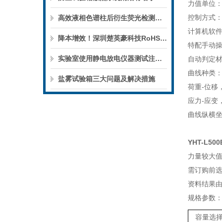
力值单位：
控制方式
高效液相色谱柱后衍生荧光检测系统测定水果、蔬菜
计算机软
降本增效！深圳楚英豪科技RoHS2.0测试设备，助您轻松应对出口壁垒
特配手动
实验室使用静电放电仪器测试注意事项
自动判定
曲线种类
盐雾试验箱三大问题及解决措施
荷重-位移
应力-应变
曲线纵横
YHT-L5
力量较大
需订购前
资料结果
规格参数
容量选