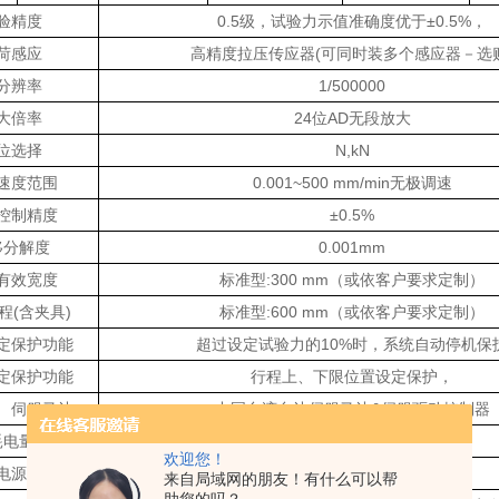
验精度
0.5级，试验力示值准确度优于±0.5%，
荷感应
高精度拉压传应器(可同时装多个感应器－选购
分辨率
1/500000
大倍率
24位AD无段放大
位选择
N,kN
速度范围
0.001~500 mm/min无极调速
控制精度
±0.5%
移分解度
0.001mm
有效宽度
标准型:300 mm（或依客户要求定制）
程(含夹具)
标准型:600 mm（或依客户要求定制）
定保护功能
超过设定试验力的10%时，系统自动停机保
定保护功能
行程上、下限位置设定保护，
伺服马达
中国台湾台达伺服马达&伺服驱动控制器
耗电量
0.4kVA
欢迎您！
电源
1ø,220 VAC,50/60 Hz
来自局域网的朋友！有什么可以帮