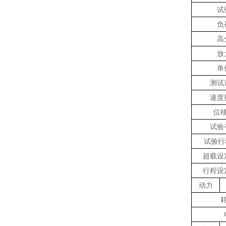
试
负
高
放
单
测试
速度
位
试验
试验行
超载设
行程设
动力