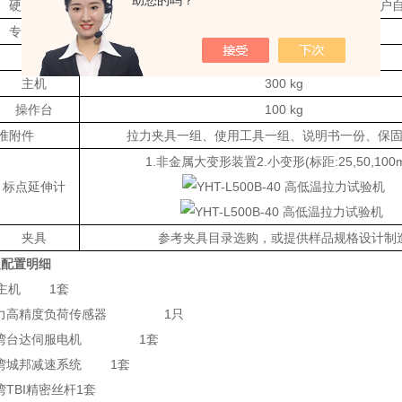
助您的吗？
硬体规格
提供之电脑硬体规格选购原装品牌机,或客户
专用软体
参考电脑计测系统之软件版本
主机
86x60x210 cm(WxDxH)
主机
300 kg
操作台
100 kg
准附件
拉力夹具一组、使用工具一组、说明书一份、保
1.非金属大变形装置2.小变形(标距:25,50,100
标点延伸计
夹具
参考夹具目录选购，或提供样品规格设计制
及配置明细
机主机 1套
国传力高精度负荷传感器 1只
国台湾台达伺服电机 1套
台湾城邦减速系统 1套
湾TBI精密丝杆1套