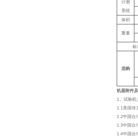
计测
系统
体积
重量
标
选购
机器附件
1、试验
1.1美
1.2中
1.3中国
1.4中国台