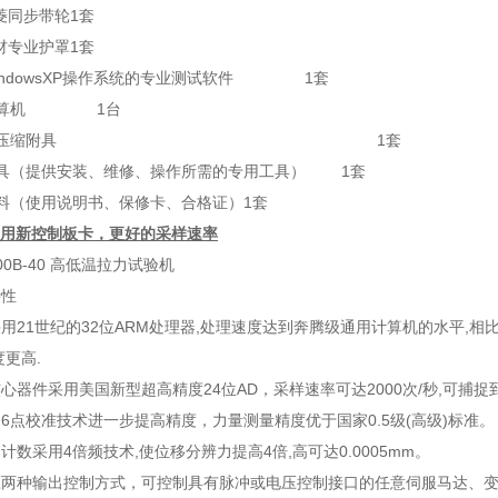
三菱同步带轮1套
铝材专业护罩1套
indowsXP操作系统的专业测试软件 1套
牌计算机 1台
、拉伸、压缩附具 1套
工具（提供安装、维修、操作所需的专用工具） 1套
料（使用说明书、保修卡、合格证）1套
用新控制板卡，更好的采样速率
特性
用21世纪的32位ARM处理器,处理速度达到奔腾级通用计算机的水平,
度更高.
心器件采用美国新型超高精度24位AD，采样速率可达2000次/秒,可捕捉
6点校准技术进一步提高精度，力量测量精度优于国家0.5级(高级)标准。
计数采用4倍频技术,使位移分辨力提高4倍,高可达0.0005mm。
压两种输出控制方式，可控制具有脉冲或电压控制接口的任意伺服马达、