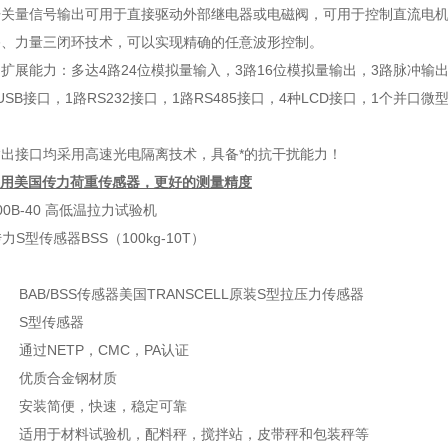
开关量信号输出可用于直接驱动外部继电器或电磁阀，可用于控制直流电
移、力量三闭环技术，可以实现精确的任意波形控制。
扩展能力：多达4路24位模拟量输入，3路16位模拟量输出，3路脉冲输
USB接口，1路RS232接口，1路RS485接口，4种LCD接口，1个并
出接口均采用高速光电隔离技术，具备*的抗干扰能力！
用美国传力荷重传感器，更好的测量精度
ll传力S型传感器BSS（100kg-10T）
：
. BAB/BSS传感器美国TRANSCELL原装S型拉压力传感器
. S型传感器
. 通过NETP，CMC，PA认证
. 优质合金钢材质
. 安装简便，快速，稳定可靠
. 适用于材料试验机，配料秤，搅拌站，皮带秤和包装秤等