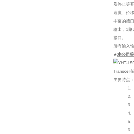
及停止等
速度、位
丰富的接口
输出，1路
接口。
所有输入输
★
本公司采
Transce
主要特点
1
2
3
4
5
6