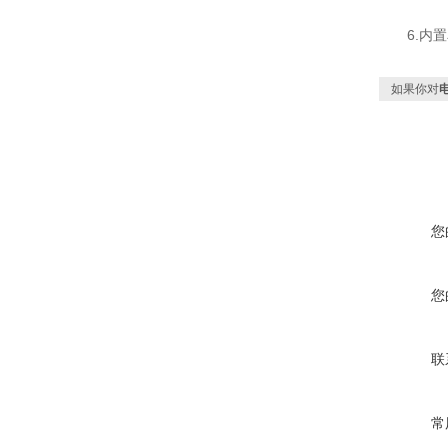
6.内置
如果你对
您
您
联
常