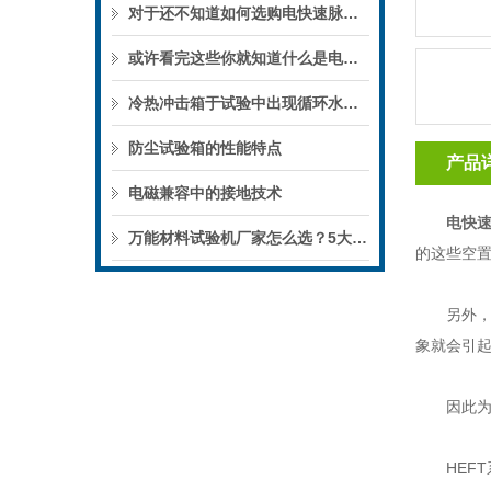
对于还不知道如何选购电快速脉冲群发生器的赶紧看看本篇吧
或许看完这些你就知道什么是电快速脉冲群发生器了
冷热冲击箱于试验中出现循环水压力不足的故障
防尘试验箱的性能特点
产品
电磁兼容中的接地技术
电快
万能材料试验机厂家怎么选？5大核心参数详解与楚英豪YHT方案推荐
的这些空
另外，使
象就会引
因此为了
HEFT系