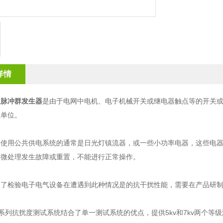
详情
速脉冲群发生器
是由于电网中电机、电子机械开关或继电器触点等的开关
置单位。
用公共供电系统的通常是日光灯镇流器，或一些小功率电器，这些电器
起微处理发生故障或重置，不能进行正常操作。
检验电子电气设备在遭遇到此种情况是的抗干扰性能，需要在产品研制
列抗扰度测试系统结合了单一测试系统的优点，提供5kv和7kv两个等级