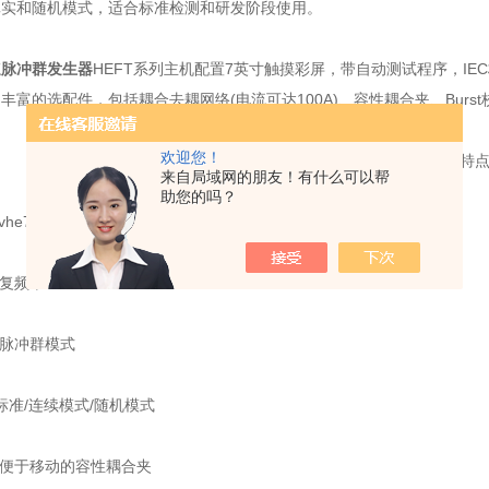
真实和随机模式，适合标准检测和研发阶段使用。
速脉冲群发生器
HEFT系列主机配置7英寸触摸彩屏，带自动测试程序，IE
丰富的选配件，包括耦合去耦网络(电流可达100A)、容性耦合夹、Burs
欢迎您！
电快速脉冲群发生器
产品特
来自局域网的朋友！有什么可以帮
助您的吗？
he7.0kvmaichongdianya脉冲电压
频率1MHz
脉冲群模式
标准/连续模式/随机模式
便于移动的容性耦合夹