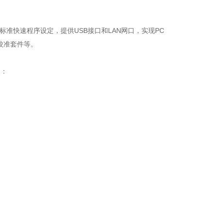
C标准快速程序设定，提供USB接口和LAN网口，实现PC
t校准套件等。
点：