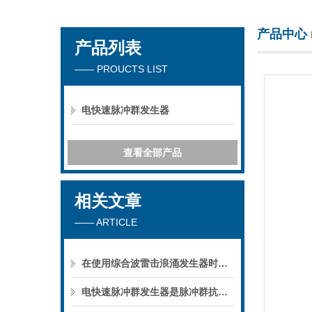
产品中心
产品列表
深圳市楚英豪科技有限公司
—— PROUCTS LIST
电快速脉冲群发生器
查看全部产品
相关文章
—— ARTICLE
在使用综合波雷击浪涌发生器时有哪些注意事项呢
电快速脉冲群发生器是脉冲群抗扰度试验中的主要设备