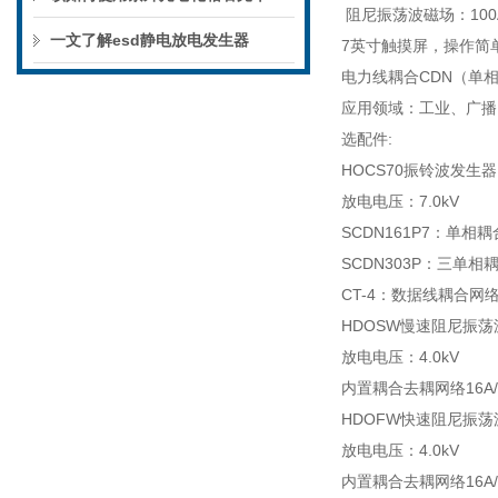
阻尼振荡波磁场：100A/m
一文了解esd静电放电发生器
7英寸触摸屏，操作简
电力线耦合CDN（单相16A/
应用领域：工业、广播
选配件:
HOCS70振铃波发生器
放电电压：7.0kV
SCDN161P7：单相耦合
SCDN303P：三单相耦
CT-4：数据线耦合网络
HDOSW慢速阻尼振
放电电压：4.
内置耦合去耦网络16A/3
HDOFW快速阻尼振
放电电压：4.0kV
内置耦合去耦网络16A