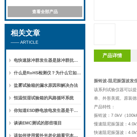
查看全部产品
相关文章
—— ARTICLE
产品详情
电快速脉冲群发生器是脉冲群抗扰度试验中的主要设备
什么是RoHS检测仪？为什么它如此重要？
振铃波-阻尼振荡波发
盐雾试验箱的漏水原因和解决办法
该系列试验仪器可以提
恒温恒湿试验箱的风路循环系统
单、外形美观。
原装德
产品特性：
你知道ESD静电放电发生器是干什么的么？看看本篇
振铃波：7.0kV（100kH
谈谈EMC测试的那些项目
慢速阻尼振荡波：4.0kV（1
快速阻尼振荡波：4.0kV
该如何使用紫外光老化箱看完本篇你就知道了