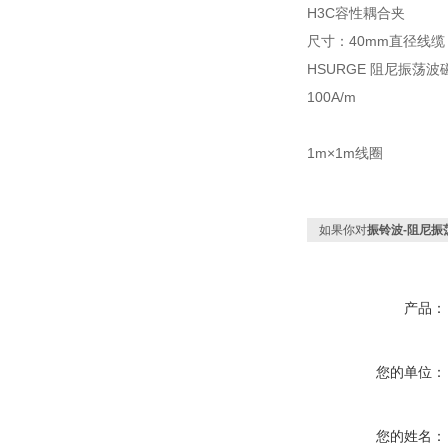
H3C容性耦合夹
尺寸：40mm直径线缆
HSURGE 阻尼振
100A/m
1m×1m线圈
如果你对
振铃波-阻尼振
产品：
您的单位：
您的姓名：